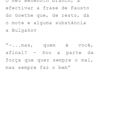
O meu Behenoth branco, a 
efectivar a frase de Fausto 
do Goethe que, de resto, dá 
o mote e alguma substância 
a Bulgakov 
"-...mas, quem é você, 
afinal? - Sou a parte da 
força que quer sempre o mal, 
mas sempre faz o bem"